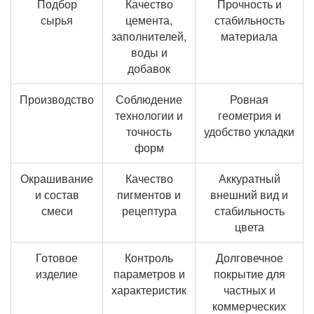
Подбор
Качество
Прочность и
сырья
цемента,
стабильность
заполнителей,
материала
воды и
добавок
Производство
Соблюдение
Ровная
технологии и
геометрия и
точность
удобство укладки
форм
Окрашивание
Качество
Аккуратный
и состав
пигментов и
внешний вид и
смеси
рецептура
стабильность
цвета
Готовое
Контроль
Долговечное
изделие
параметров и
покрытие для
характеристик
частных и
коммерческих