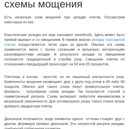
схемы мощения
Есть несколько схем мощения при укладке плитки. Рассмотрим
некоторые из них.
Классическая укладка (ее еще называют линейной). Здесь может быть
прямой вариант и со смещением. В первой версии
укладка тратуарной
плитки
осуществляется четко одна за другой. Обычно эта схема
применяется вкупе с более сложными и визуально интересными
разновидностями укладки. В результате укладки со смещением
получается традиционный в стройке узор. Смещение плитки по
отношению к предыдущей происходит на 50 или 25 процентов.
Плетенка и елочка - простой, но не лишенный элегантности узор.
Компоненты мощения размещают друг к другу под углом в 45 либо 90
градусов. Обычно для такого узора берут прямоугольную плитку.
Шахматы - популярная схема укладки. Так получается строгий и
симметричный рисунок. Схему выбирают любители минимализма и
визуальной лаконичности. Для оптимального узора такого плана лучше
выбирать квадратную плитку.
Диагонали получаются, когда элементы одного оттенка стыкуют друг с
другом, формируя прямые диагонали. Это непростой рисунок укладки,
требующий соблюдения разметки.